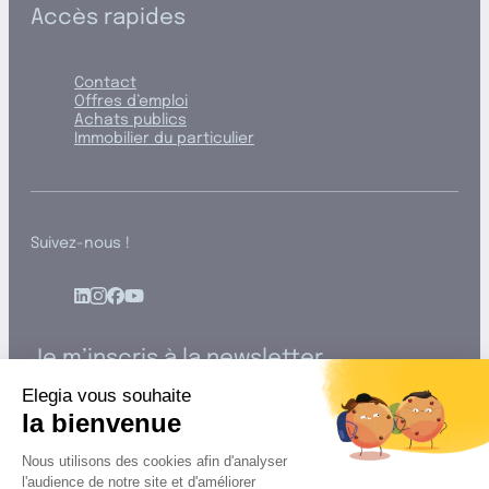
Accès rapides
Contact
Offres d’emploi
Achats publics
Immobilier du particulier
Suivez-nous !
Je m’inscris à la newsletter
Elegia vous souhaite
la bienvenue
Nous utilisons des cookies afin d'analyser
En indiquant votre adresse mail, vous consentez à recevoir nos
l'audience de notre site et d'améliorer
actualités par voie électronique. Vous pouvez vous désinscrire à